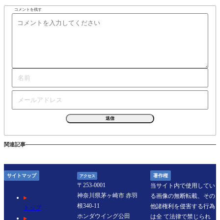
コメントを残す
関連記事
サイトマップ
著作権
アクセス
〒253-0001
当サイト内で使⽤してい
神奈川県茅ヶ崎市 ⾚⽻
る画像の無断転載、その
根340-11
他諸権利を侵害する⾏為
トップ
ホンダウイング公⽥
は全 て法律で禁じられ