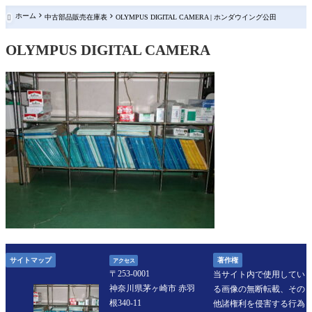
ホーム
中古部品販売在庫表
OLYMPUS DIGITAL CAMERA | ホンダウイング公田

OLYMPUS DIGITAL CAMERA
サイトマップ
著作権
アクセス
〒253-0001
当サイト内で使⽤してい
神奈川県茅ヶ崎市 ⾚⽻
る画像の無断転載、その
根340-11
他諸権利を侵害する⾏為