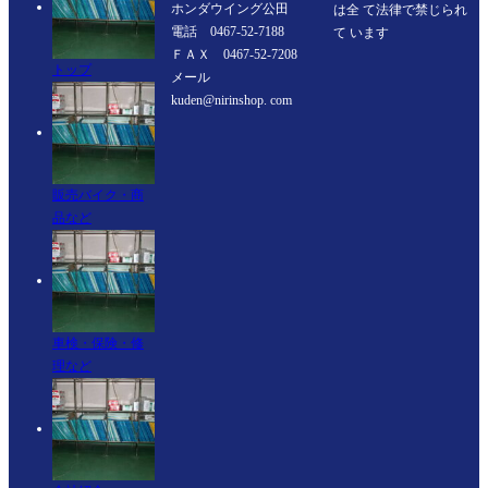
ホンダウイング公⽥
は全 て法律で禁じられ
電話 0467-52-7188
て います
ＦＡＸ 0467-52-7208
トップ
メール
kuden@nirinshop. com
販売バイク・商
品など
車検・保険・修
理など