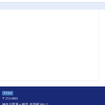
アクセス
〒253-0001
神奈川県茅ヶ崎市 ⾚⽻根340-11