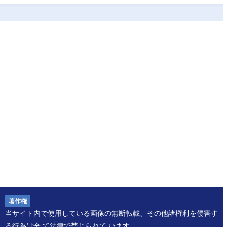
著作権
当サイト内で使⽤している画像の無断転載、その他諸権利を侵害す
る⾏為は全 て法律で禁じられて います